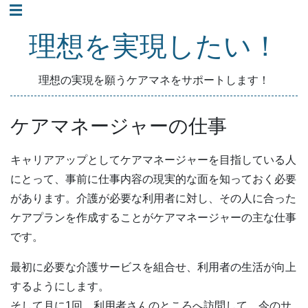
コ
☰
ン
理想を実現したい！
テ
ン
理想の実現を願うケアマネをサポートします！
ツ
へ
ケアマネージャーの仕事
ス
キ
キャリアアップとしてケアマネージャーを目指している人
ッ
にとって、事前に仕事内容の現実的な面を知っておく必要
プ
があります。介護が必要な利用者に対し、その人に合った
ケアプランを作成することがケアマネージャーの主な仕事
です。
最初に必要な介護サービスを組合せ、利用者の生活が向上
するようにします。
そして月に1回、利用者さんのところへ訪問して、今のサ